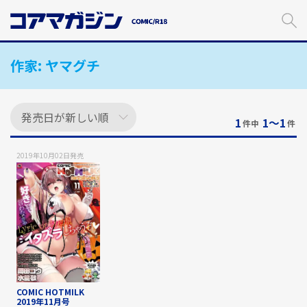
メ
イ
ン
コ
作家:
ヤマグチ
ン
テ
ン
ツ
に
1
1〜1
件中
件
ス
キ
2019年10月02日
発売
ッ
プ
す
る
COMIC HOTMILK
2019年11月号