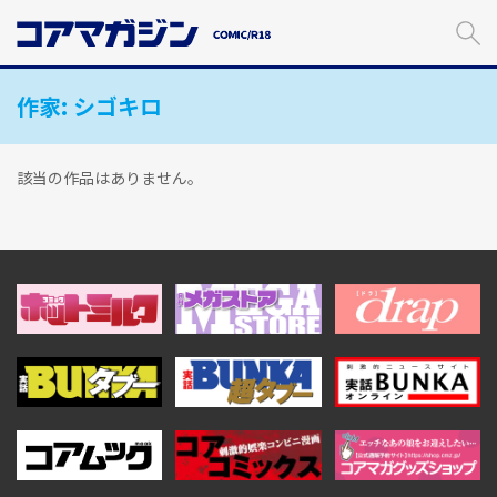
メ
イ
ン
コ
作家:
シゴキロ
ン
テ
ン
ツ
該当の作品はありません。
に
ス
キ
ッ
プ
す
る