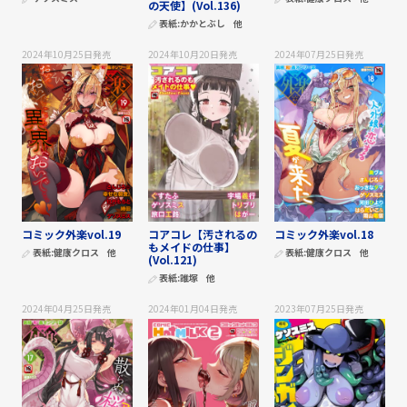
の天使】(Vol.136)
表紙:
かかとぶし
他
2024年10月25日
発売
2024年10月20日
発売
2024年07月25日
発売
コミック外楽vol.19
コアコレ【汚されるの
コミック外楽vol.18
もメイドの仕事】
表紙:
健康クロス
他
表紙:
健康クロス
他
(Vol.121)
表紙:
誰塚
他
2024年04月25日
発売
2024年01月04日
発売
2023年07月25日
発売