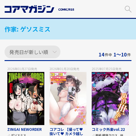
メ
イ
ン
コ
作家:
ゲソスミス
ン
テ
ン
ツ
に
14
1〜10
件中
件
ス
キ
2026年01月27日
発売
2026年01月20日
発売
2025年07月25日
発売
ッ
プ
す
る
ZINGAI NEWORDER
コアコレ 【撮って♥
コミック外楽vol.22
抜いて♥ カメラ越し
ゲソスミス
表紙:
健康クロス
他