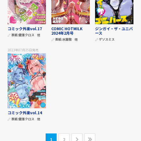
コミック外楽vol.17
COMIC HOTMILK
ジンガイ・ザ・ユニバ
2024年2月号
ース
表紙:
健康クロス
他
表紙:
水龍敬
他
ゲソスミス
2023年07月25日
発売
コミック外楽vol.14
表紙:
健康クロス
他
1
2