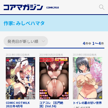
メ
イ
ン
コ
作家:
みしべハマタ
ン
テ
ン
ツ
に
4
1〜4
件中
件
ス
キ
2021年03月02日
発売
2019年06月20日
発売
2019年03月08日
発売
ッ
プ
す
る
COMIC HOTMILK
コアコレ 【肛門絶
トイレの裏の甘い世界
2021年4月号
頂】(Vol.56)
みしべハマタ