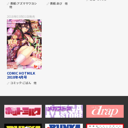
表紙:
アズマサワヨシ
表紙:
あび
他
他
2018年03月01日
発売
COMIC HOTMILK
2018年4月号
コミック:
ごばん
他