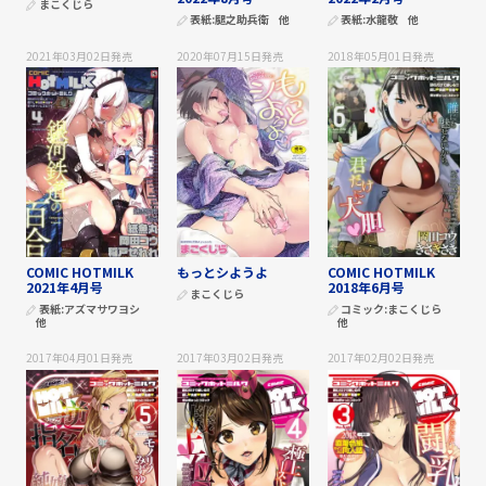
まこくじら
表紙:
腿之助兵衛
他
表紙:
水龍敬
他
2021年03月02日
発売
2020年07月15日
発売
2018年05月01日
発売
COMIC HOTMILK
もっとシようよ
COMIC HOTMILK
2021年4月号
2018年6月号
まこくじら
表紙:
アズマサワヨシ
コミック:
まこくじら
他
他
2017年04月01日
発売
2017年03月02日
発売
2017年02月02日
発売