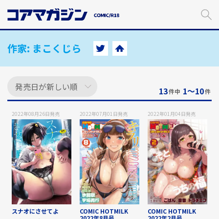
メ
イ
ン
コ
ン
作家:
まこくじら
テ
ン
ツ
に
13
1〜10
件中
件
ス
キ
2022年08月26日
発売
2022年07月01日
発売
2022年01月04日
発売
ッ
プ
す
る
スナオにさせてよ
COMIC HOTMILK
COMIC HOTMILK
2022年8月号
2022年2月号