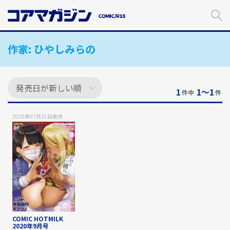
メ
イ
ン
コ
作家:
ひやしみらの
ン
テ
ン
ツ
に
1
1〜1
件中
件
ス
キ
2020年07月31日
発売
ッ
プ
す
る
COMIC HOTMILK
2020年9月号