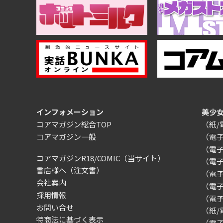
インフォメーション
美少
コアマガジン総合TOP
（紙
コアマガジン一般
（電
（電
コアマガジンR18/COMIC
（当サイト）
（電
書店様へ（注文書）
（電子）
会社案内
（電
採用情報
（電
お問い合せ
（紙
特商法に基づく表示
（電子）