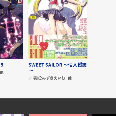
5
SWEET SAILOR ～個人授業
～
他
表紙:
みずきえいむ
他