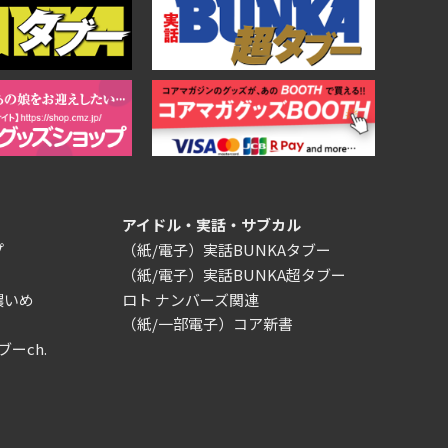
アイドル・実話・サブカル
プ
（紙/電子）実話BUNKAタブー
（紙/電子）実話BUNKA超タブー
濃いめ
ロト ナンバーズ関連
（紙/一部電子）コア新書
ブーch.