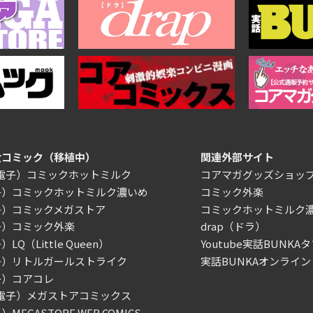
女コミック（移植中）
関連外部サイト
/電子）コミックホットミルク
コアマガグッズショッ
子）コミックホットミルク濃いめ
コミック外楽
子）コミックメガストア
コミックホットミルク
子）コミック外楽
drap（ドラ）
LQ（Little Queen）
Youtube実話BUNKAタ
子）リトルガールストライク
実話BUNKAオンライン
子）コアコレ
/電子）メガストアコミックス
MEGASTORE WEB COMICS