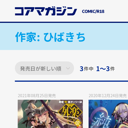
メ
イ
ン
コ
ン
作家:
ひばきち
テ
ン
ツ
に
ス
3
1〜3
件中
件
キ
ッ
プ
す
2021年08月25日
発売
2020年12月24日
発売
る