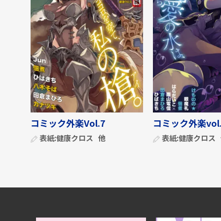
コミック外楽Vol.7
コミック外楽vol.
表紙:
健康クロス
他
表紙:
健康クロス