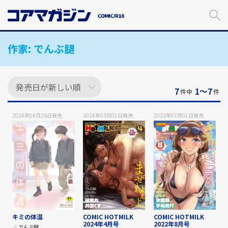
メ
イ
ン
コ
作家:
でんぶ腿
ン
テ
ン
ツ
に
7
1〜7
件中
件
ス
キ
2024年04月26日
発売
2024年03月01日
発売
2022年07月01日
発売
ッ
プ
す
る
キミの体温
COMIC HOTMILK
COMIC HOTMILK
2024年4月号
2022年8月号
でんぶ腿