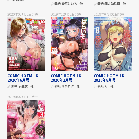
表紙:
幾花にいろ
他
表紙:
腿之助兵衛
他
2020年05月02日
発売
2019年12月02日
発売
2019年07月02日
発売
COMIC HOTMILK
COMIC HOTMILK
COMIC HOTMILK
2020年6月号
2020年1月号
2019年8月号
表紙:
水龍敬
他
表紙:
キチロク
他
表紙:
ん
他
2019年02月01日
発売