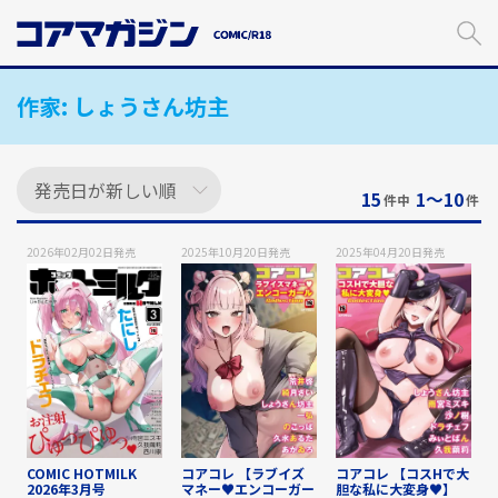
メ
イ
ン
コ
作家:
しょうさん坊主
ン
テ
ン
ツ
に
15
1〜10
件中
件
ス
キ
2026年02月02日
発売
2025年10月20日
発売
2025年04月20日
発売
ッ
プ
す
る
COMIC HOTMILK
コアコレ 【ラブイズ
コアコレ 【コスHで大
2026年3月号
マネー♥エンコーガー
胆な私に大変身♥】