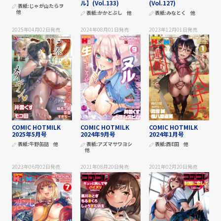
ル】(Vol.133)
(Vol.127)
表紙:
じゃが山たらヲ
他
表紙:
かかとぶし
他
表紙:
みなとく
他
2025年04月02日
発売
2024年08月01日
発売
2023年12月01日
発売
COMIC HOTMILK
COMIC HOTMILK
COMIC HOTMILK
2025年5月号
2024年9月号
2024年1月号
表紙:
牛野缶詰
他
表紙:
アズマサワヨシ
表紙:
西E田
他
他
2023年06月02日
発売
2021年08月20日
発売
2021年02月20日
発売