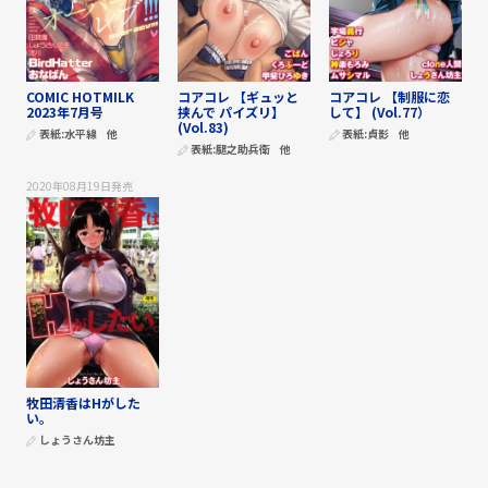
COMIC HOTMILK
コアコレ 【ギュッと
コアコレ 【制服に恋
2023年7月号
挟んで パイズリ】
して】 (Vol.77）
(Vol.83)
表紙:
水平線
他
表紙:
貞影
他
表紙:
腿之助兵衛
他
2020年08月19日
発売
牧田清香はHがした
い。
しょうさん坊主