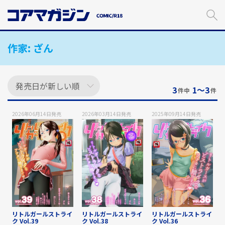
メ
イ
ン
コ
作家:
ざん
ン
テ
ン
ツ
に
3
1〜3
件中
件
ス
キ
2026年06月14日
発売
2026年03月14日
発売
2025年09月14日
発売
ッ
プ
す
る
リトルガールストライ
リトルガールストライ
リトルガールストライ
ク Vol.39
ク Vol.38
ク Vol.36