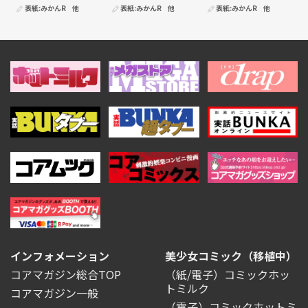
表紙:
みかんR
他
表紙:
みかんR
他
表紙:
みかんR
他
インフォメーション
美少女コミック（移植中）
コアマガジン総合TOP
（紙/電子）コミックホッ
トミルク
コアマガジン一般
（電子）コミックホットミ