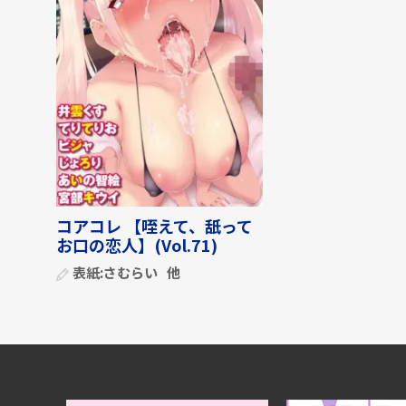
コアコレ 【咥えて、舐って
お口の恋人】(Vol.71)
表紙:
さむらい
他