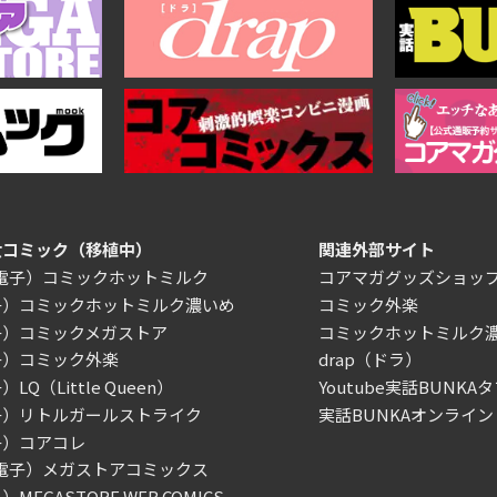
女コミック（移植中）
関連外部サイト
/電子）コミックホットミルク
コアマガグッズショッ
子）コミックホットミルク濃いめ
コミック外楽
子）コミックメガストア
コミックホットミルク
子）コミック外楽
drap（ドラ）
LQ（Little Queen）
Youtube実話BUNKAタ
子）リトルガールストライク
実話BUNKAオンライン
子）コアコレ
/電子）メガストアコミックス
MEGASTORE WEB COMICS