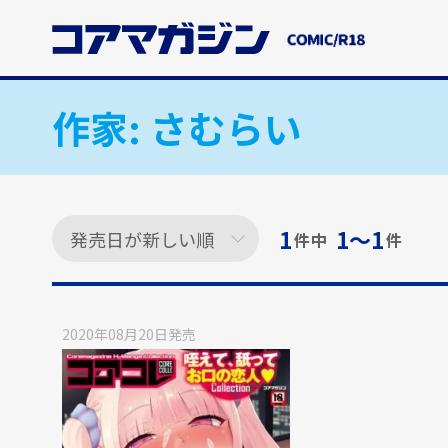
メ
イ
ン
コ
ン
作家:
さむらい
テ
ン
ツ
に
ス
1
1〜1
件中
件
キ
ッ
プ
す
2020年08月20日
発売
る