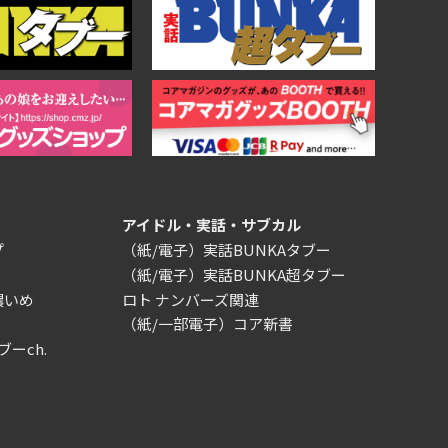
アイドル・実話・サブカル
プ
（紙/電子）実話BUNKAタブー
（紙/電子）実話BUNKA超タブー
濃いめ
ロト ナンバーズ関連
（紙/一部電子）コア新書
ブーch.