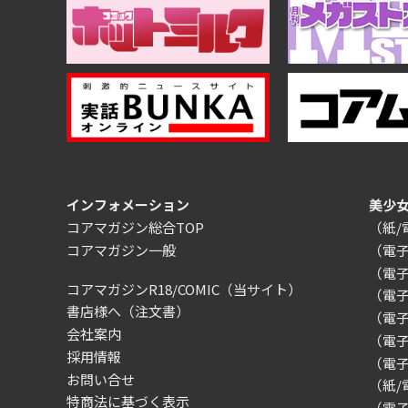
インフォメーション
美少
コアマガジン総合TOP
（紙
コアマガジン一般
（電
（電
コアマガジンR18/COMIC
（当サイト）
（電
書店様へ（注文書）
（電子）
会社案内
（電
採用情報
（電
お問い合せ
（紙
特商法に基づく表示
（電子）