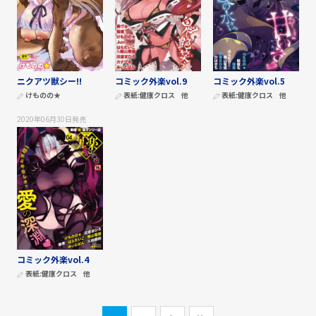
ニクアツ獣シー!!
コミック外楽vol.9
コミック外楽vol.5
けものの★
表紙:
健康クロス
他
表紙:
健康クロス
他
2020年06月30日
発売
コミック外楽vol.4
表紙:
健康クロス
他