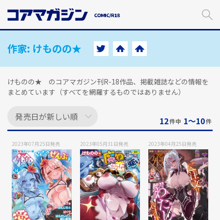
メ
イ
ン
コ
ン
作家:
けものの★
テ
ン
ツ
けものの★ のコアマガジン刊R-18作品、掲載雑誌などの情報を
に
まとめています（すべてを網羅するものではありません）
ス
キ
ッ
12
1〜10
件中
件
プ
す
2023年07月25日
発売
2023年05月31日
発売
2023年04月25日
発売
る