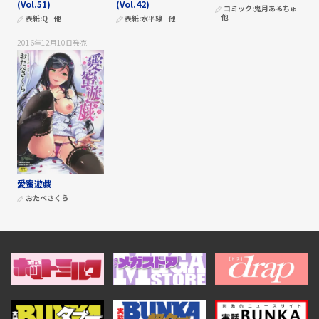
(Vol.51)
(Vol.42)
コミック:
鬼月あるちゅ
他
表紙:
Q
他
表紙:
水平線
他
2016年12月10日
発売
愛蜜遊戯
おたべさくら