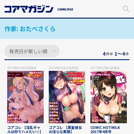
メ
イ
ン
コ
作家:
おたべさくら
ン
テ
ン
ツ
に
4
1〜4
件中
件
ス
キ
2019年01月20日
発売
2018年04月20日
発売
2017年03月02日
発売
ッ
プ
す
る
コアコレ 【淫乱ギャ
コアコレ 【黒髪彼女
COMIC HOTMILK
ルは秒でハメたい☆】
の淫らな素顔】
2017年4月号