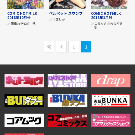
COMIC HOTMILK
ベルベット スワンプ
COMIC HOTMILK
2018年10月号
2018年1月号
うましか
表紙:
キチロク
他
コミック:
内々けやき
他
1
2