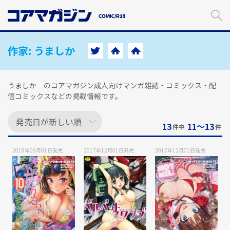
メ
イ
ン
コ
ン
作家:
うましか
テ
ン
ツ
うましか のコアマガジン成人向けマンガ雑誌・コミックス・配
に
信コミックスなどの掲載情報です。
ス
キ
ッ
13
11〜13
件中
件
プ
す
2018年09月01日
発売
2017年12月01日
発売
2017年12月01日
発売
る