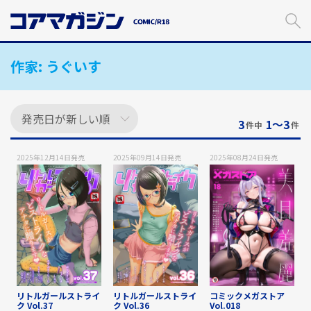
メ
イ
ン
コ
作家:
うぐいす
ン
テ
ン
ツ
に
3
1〜3
件中
件
ス
キ
2025年12月14日
発売
2025年09月14日
発売
2025年08月24日
発売
ッ
プ
す
る
リトルガールストライ
リトルガールストライ
コミックメガストア
ク Vol.37
ク Vol.36
Vol.018