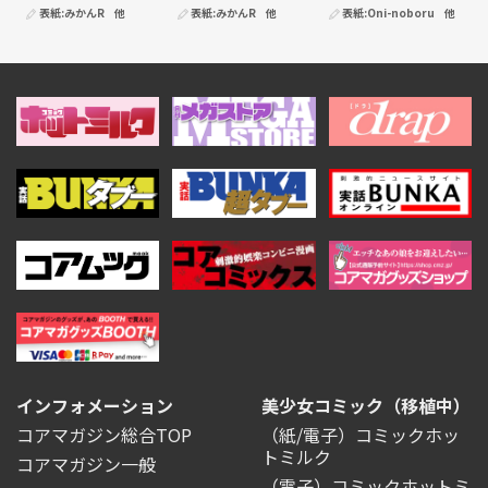
表紙:
みかんR
他
表紙:
みかんR
他
表紙:
Oni-noboru
他
インフォメーション
美少女コミック（移植中）
コアマガジン総合TOP
（紙/電子）コミックホッ
トミルク
コアマガジン一般
（電子）コミックホットミ