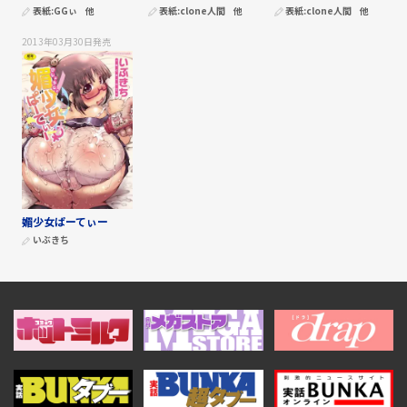
表紙:
GGぃ
他
表紙:
clone人間
他
表紙:
clone人間
他
2013年03月30日
発売
媚少女ぱーてぃー
いぶきち