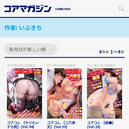
メ
イ
ン
コ
作家:
いぶきち
ン
テ
ン
ツ
に
4
1〜4
件中
件
ス
キ
2018年06月20日
発売
2017年04月20日
発売
2017年02月20日
発売
ッ
プ
す
る
コアコレ 【ヤリたい
コアコレ 【二穴昇
コアコレ 【痴●】
デカ尻】(Vol.44)
天】(Vol.30)
(Vol.28)