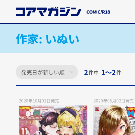
メ
イ
ン
コ
ン
作家:
いぬい
テ
ン
ツ
に
ス
2
1〜2
件中
件
キ
ッ
プ
す
2020年10月01日
発売
2020年05月02日
発売
る