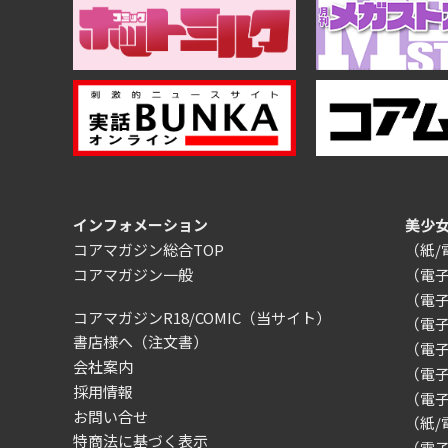
インフォメーション
美少
コアマガジン総合TOP
（紙
コアマガジン一般
（電
（電
コアマガジンR18/COMIC
（当サイト）
（電
書店様へ（注文書）
（電子）
会社案内
（電
採用情報
（電
お問い合せ
（紙
特商法に基づく表示
（電子）