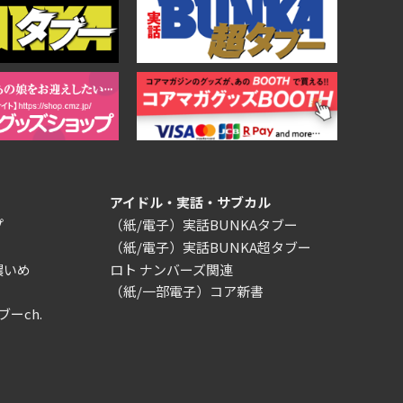
アイドル・実話・サブカル
プ
（紙/電子）実話BUNKAタブー
（紙/電子）実話BUNKA超タブー
濃いめ
ロト ナンバーズ関連
（紙/一部電子）コア新書
ブーch.