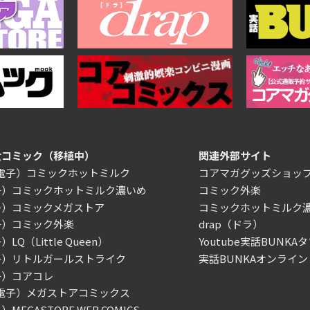
女コミック（移植中）
関連外部サイト
/電子）コミックホットミルク
コアマガグッズショッ
子）コミックホットミルク濃いめ
コミック外楽
子）コミックメガストア
コミックホットミルク
子）コミック外楽
drap（ドラ）
LQ（Little Queen）
Youtube実話BUNKAタ
子）リトルガールストライク
実話BUNKAオンライン
子）コアコレ
/電子）メガストアコミックス
MEGASTORE WEB COMICS