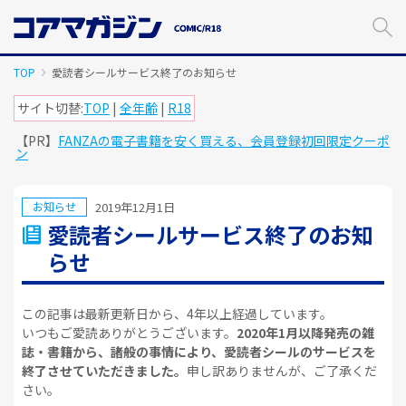
メ
イ
ン
コ
TOP
愛読者シールサービス終了のお知らせ
ン
テ
サイト切替:
TOP
|
全年齢
|
R18
ン
【PR】
FANZAの電子書籍を安く買える、会員登録初回限定クーポ
ツ
ン
に
ス
キ
2019年12月1日
お知らせ
ッ
愛読者シールサービス終了のお知
プ
らせ
す
る
この記事は最新更新日から、4年以上経過しています。
いつもご愛読ありがとうございます。
2020年1月以降発売の雑
誌・書籍から、諸般の事情により、愛読者シールのサービスを
終了させていただきました。
申し訳ありませんが、ご了承くだ
さい。